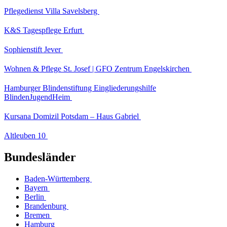
Pflegedienst Villa Savelsberg
K&S Tagespflege Erfurt
Sophienstift Jever
Wohnen & Pflege St. Josef | GFO Zentrum Engelskirchen
Hamburger Blindenstiftung Eingliederungshilfe
BlindenJugendHeim
Kursana Domizil Potsdam – Haus Gabriel
Altleuben 10
Bundesländer
Baden-Württemberg
Bayern
Berlin
Brandenburg
Bremen
Hamburg