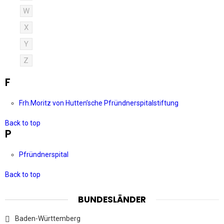
W
X
Y
Z
F
Frh.Moritz von Hutten’sche Pfründnerspitalstiftung
Back to top
P
Pfründnerspital
Back to top
BUNDESLÄNDER
Baden-Württemberg