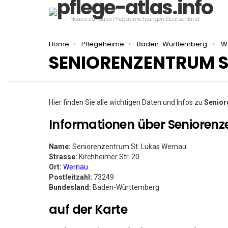
Neues Zuhause Pflegeeinrichtungen Deutschland
You are here:
Home
Pflegeheime
Baden-Württemberg
W
SENIORENZENTRUM S
Hier finden Sie alle wichtigen Daten und Infos zu
Senior
Informationen über Seniorenz
Name:
Seniorenzentrum St. Lukas Wernau
Strasse:
Kirchheimer Str. 20
Ort:
Wernau
Postleitzahl:
73249
Bundesland:
Baden-Württemberg
auf der Karte