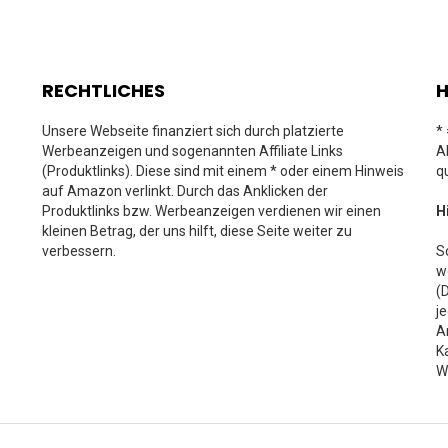
RECHTLICHES
H
Unsere Webseite finanziert sich durch platzierte
*
Werbeanzeigen und sogenannten Affiliate Links
A
(Produktlinks). Diese sind mit einem * oder einem Hinweis
q
auf Amazon verlinkt. Durch das Anklicken der
Produktlinks bzw. Werbeanzeigen verdienen wir einen
H
kleinen Betrag, der uns hilft, diese Seite weiter zu
verbessern.
S
w
(
j
A
K
W