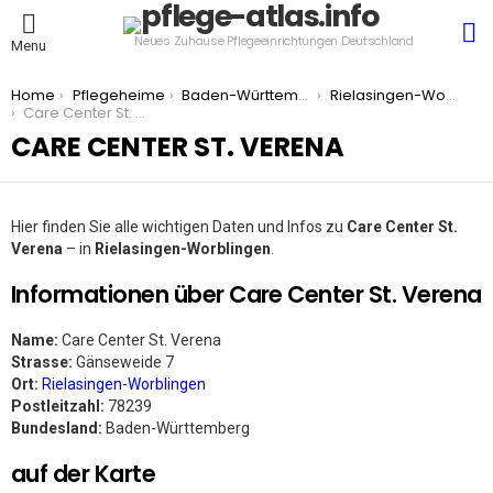
S
Neues Zuhause Pflegeeinrichtungen Deutschland
Menu
You are here:
Home
Pflegeheime
Baden-Württemberg
Rielasingen-Worblingen
Care Center St. Verena
CARE CENTER ST. VERENA
Hier finden Sie alle wichtigen Daten und Infos zu
Care Center St.
Verena
– in
Rielasingen-Worblingen
.
Informationen über Care Center St. Verena
Name:
Care Center St. Verena
Strasse:
Gänseweide 7
Ort:
Rielasingen-Worblingen
Postleitzahl:
78239
Bundesland:
Baden-Württemberg
auf der Karte