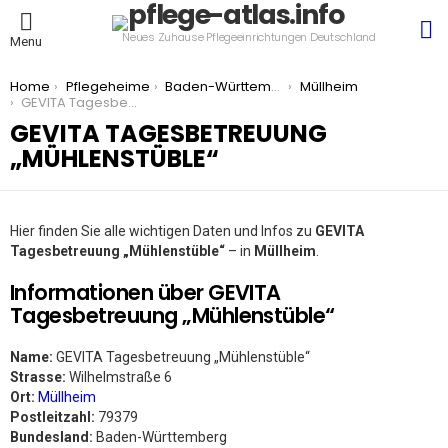
S
Neues Zuhause Pflegeeinrichtungen Deutschland
Menu
You are here:
Home
Pflegeheime
Baden-Württemberg
Müllheim
GEVITA Tagesbetreuung „Mühlenstüble“
GEVITA TAGESBETREUUNG
„MÜHLENSTÜBLE“
Hier finden Sie alle wichtigen Daten und Infos zu
GEVITA
Tagesbetreuung „Mühlenstüble“
– in
Müllheim
.
Informationen über GEVITA
Tagesbetreuung „Mühlenstüble“
Name:
GEVITA Tagesbetreuung „Mühlenstüble“
Strasse:
Wilhelmstraße 6
Ort:
Müllheim
Postleitzahl:
79379
Bundesland:
Baden-Württemberg