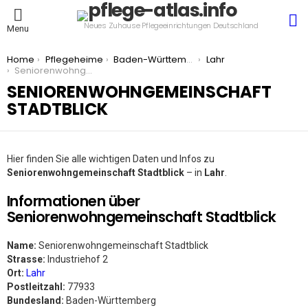
S
Neues Zuhause Pflegeeinrichtungen Deutschland
Menu
You are here:
Home
Pflegeheime
Baden-Württemberg
Lahr
Seniorenwohngemeinschaft Stadtblick
SENIORENWOHNGEMEINSCHAFT
STADTBLICK
Hier finden Sie alle wichtigen Daten und Infos zu
Seniorenwohngemeinschaft Stadtblick
– in
Lahr
.
Informationen über
Seniorenwohngemeinschaft Stadtblick
Name:
Seniorenwohngemeinschaft Stadtblick
Strasse:
Industriehof 2
Ort:
Lahr
Postleitzahl:
77933
Bundesland:
Baden-Württemberg