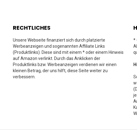
RECHTLICHES
H
Unsere Webseite finanziert sich durch platzierte
*
Werbeanzeigen und sogenannten Affiliate Links
A
(Produktlinks). Diese sind mit einem * oder einem Hinweis
q
auf Amazon verlinkt. Durch das Anklicken der
Produktlinks bzw. Werbeanzeigen verdienen wir einen
H
kleinen Betrag, der uns hilft, diese Seite weiter zu
verbessern.
S
w
(
j
A
K
W