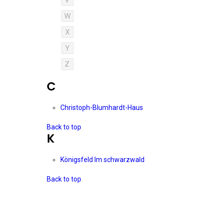
V
W
X
Y
Z
C
Christoph-Blumhardt-Haus
Back to top
K
Königsfeld Im schwarzwald
Back to top